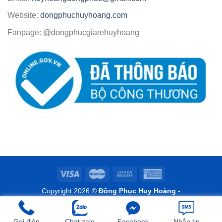
Website:
dongphuchuyhoang.com
Fanpage: @dongphucgiarehuyhoang
Copyright 2026 ©
Đồng Phục Huy Hoàng -
www.dongphuchuyhoang.com
Design by www.doseoweb.com
Gọi điện
Chat zalo
Facebook
Nhắn tin