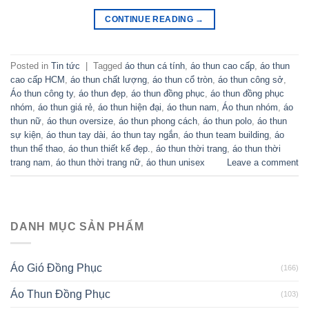
CONTINUE READING
→
Posted in
Tin tức
|
Tagged
áo thun cá tính
,
áo thun cao cấp
,
áo thun
cao cấp HCM
,
áo thun chất lượng
,
áo thun cổ tròn
,
áo thun công sở
,
Áo thun công ty
,
áo thun đẹp
,
áo thun đồng phục
,
áo thun đồng phục
nhóm
,
áo thun giá rẻ
,
áo thun hiện đại
,
áo thun nam
,
Áo thun nhóm
,
áo
thun nữ
,
áo thun oversize
,
áo thun phong cách
,
áo thun polo
,
áo thun
sự kiện
,
áo thun tay dài
,
áo thun tay ngắn
,
áo thun team building
,
áo
thun thể thao
,
áo thun thiết kế đẹp.
,
áo thun thời trang
,
áo thun thời
trang nam
,
áo thun thời trang nữ
,
áo thun unisex
Leave a comment
DANH MỤC SẢN PHẨM
Áo Gió Đồng Phục
(166)
Áo Thun Đồng Phục
(103)