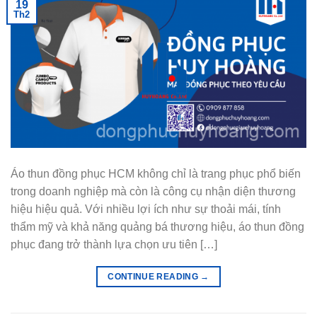
19
Th2
Áo thun đồng phục HCM không chỉ là trang phục phổ biến
trong doanh nghiệp mà còn là công cụ nhận diện thương
hiệu hiệu quả. Với nhiều lợi ích như sự thoải mái, tính
thẩm mỹ và khả năng quảng bá thương hiệu, áo thun đồng
phục đang trở thành lựa chọn ưu tiên […]
CONTINUE READING
→