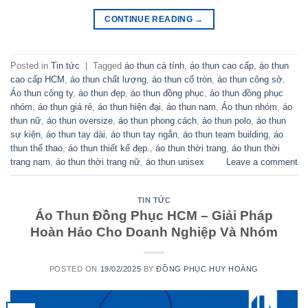
CONTINUE READING
→
Posted in
Tin tức
|
Tagged
áo thun cá tính
,
áo thun cao cấp
,
áo thun
cao cấp HCM
,
áo thun chất lượng
,
áo thun cổ tròn
,
áo thun công sở
,
Áo thun công ty
,
áo thun đẹp
,
áo thun đồng phục
,
áo thun đồng phục
nhóm
,
áo thun giá rẻ
,
áo thun hiện đại
,
áo thun nam
,
Áo thun nhóm
,
áo
thun nữ
,
áo thun oversize
,
áo thun phong cách
,
áo thun polo
,
áo thun
sự kiện
,
áo thun tay dài
,
áo thun tay ngắn
,
áo thun team building
,
áo
thun thể thao
,
áo thun thiết kế đẹp.
,
áo thun thời trang
,
áo thun thời
trang nam
,
áo thun thời trang nữ
,
áo thun unisex
Leave a comment
TIN TỨC
Áo Thun Đồng Phục HCM – Giải Pháp
Hoàn Hảo Cho Doanh Nghiệp Và Nhóm
POSTED ON
19/02/2025
BY
ĐỒNG PHỤC HUY HOÀNG