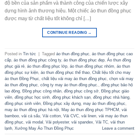
độ bền của sản phẩm và thành công của chiến lược xây
dựng hình ảnh thương hiệu. Một chiếc áo thun đồng phục
được may từ chất liệu tốt không chỉ […]
CONTINUE READING
→
Posted in
Tin tức
|
Tagged
áo thun đồng phục
,
áo thun đồng phục cao
cấp
,
áo thun đồng phục công ty
,
áo thun đồng phục đẹp
,
Áo thun đồng
phục giá rẻ
,
áo thun đồng phục lớp
,
áo thun đồng phục nhóm
,
áo thun
đồng phục sự kiện
,
áo thun đồng phục thể thao
,
Chất liệu tốt cho may
áo thun Đồng Phục
,
chất liệu vải may áo thun đồng phục
,
chọn vải may
áo thun đồng phục
,
công ty may áo thun đồng phục.
,
đồng phục bảo hộ
lao động
,
Đồng phục công nhân
,
đồng phục công sở
,
Đồng phục giáo
viên
,
đồng phục học sinh
,
đồng phục khách sạn
,
đồng phục nhà hàng
,
đồng phục sinh viên
,
Đồng phục xây dựng
,
may áo thun đồng phục
,
may áo thun đồng phục hà nội
,
May áo thun đồng phục TPHCM
,
vải
bamboo
,
vải cá sấu
,
Vải cotton
,
Vải CVC
,
vải linen
,
vải may áo thun
đồng phục
,
vải modal
,
Vải polyester
,
vải spandex
,
Vải TC
,
vải thun
lạnh
,
Xưởng May Áo Thun Đồng Phục
Leave a comment