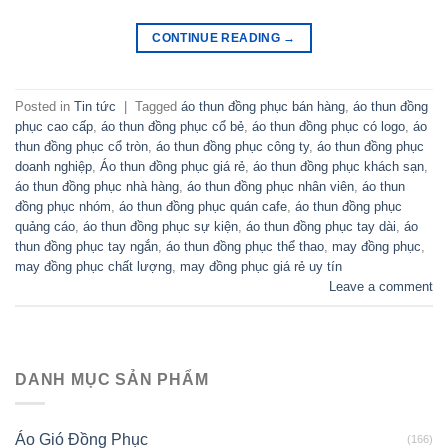
CONTINUE READING
→
Posted in
Tin tức
|
Tagged
áo thun đồng phục bán hàng
,
áo thun đồng
phục cao cấp
,
áo thun đồng phục cổ bẻ
,
áo thun đồng phục có logo
,
áo
thun đồng phục cổ tròn
,
áo thun đồng phục công ty
,
áo thun đồng phục
doanh nghiệp
,
Áo thun đồng phục giá rẻ
,
áo thun đồng phục khách sạn
,
áo thun đồng phục nhà hàng
,
áo thun đồng phục nhân viên
,
áo thun
đồng phục nhóm
,
áo thun đồng phục quán cafe
,
áo thun đồng phục
quảng cáo
,
áo thun đồng phục sự kiện
,
áo thun đồng phục tay dài
,
áo
thun đồng phục tay ngắn
,
áo thun đồng phục thể thao
,
may đồng phục
,
may đồng phục chất lượng
,
may đồng phục giá rẻ uy tín
Leave a comment
DANH MỤC SẢN PHẨM
Áo Gió Đồng Phục
(166)