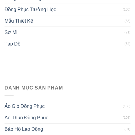
Đồng Phục Trường Học
(108)
Mẫu Thiết Kế
(68)
Sơ Mi
(71)
Tạp Dề
(64)
DANH MỤC SẢN PHẨM
Áo Gió Đồng Phục
(166)
Áo Thun Đồng Phục
(103)
Bảo Hộ Lao Động
(91)