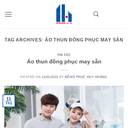
Skip
to
content
TAG ARCHIVES:
ÁO THUN ĐỒNG PHỤC MAY SẴN
TIN TỨC
Áo thun đồng phục may sẵn
POSTED ON
11/01/2021
BY
ĐỒNG PHỤC HUY HOÀNG
11
Th1