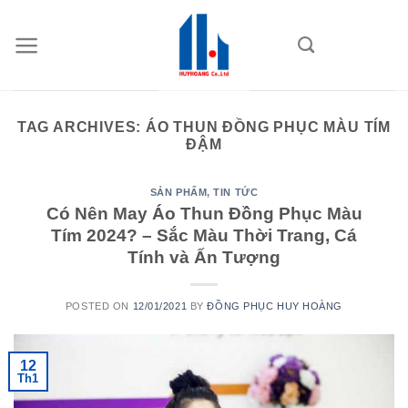
Skip
to
content
TAG ARCHIVES:
ÁO THUN ĐỒNG PHỤC MÀU TÍM
ĐẬM
SẢN PHẨM
,
TIN TỨC
Có Nên May Áo Thun Đồng Phục Màu
Tím 2024? – Sắc Màu Thời Trang, Cá
Tính và Ấn Tượng
POSTED ON
12/01/2021
BY
ĐỒNG PHỤC HUY HOÀNG
12
Th1