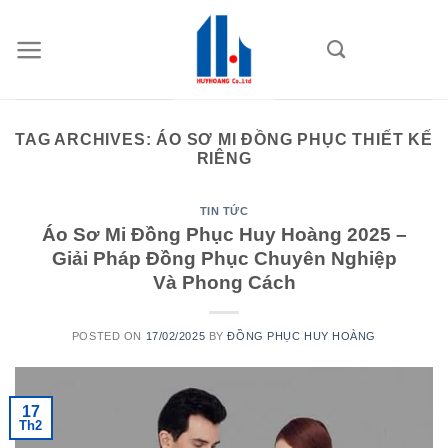
Skip
to
content
TAG ARCHIVES:
ÁO SƠ MI ĐỒNG PHỤC THIẾT KẾ
RIÊNG
TIN TỨC
Áo Sơ Mi Đồng Phục Huy Hoàng 2025 –
Giải Pháp Đồng Phục Chuyên Nghiệp
Và Phong Cách
POSTED ON
17/02/2025
BY
ĐỒNG PHỤC HUY HOÀNG
17
Th2