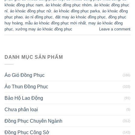
khoác đồng phục nam
,
áo khoác đồng phục nhóm
,
áo khoác đồng phục
nỉ
,
áo khoác đồng phục nữ
,
áo khoác đồng phục parka
,
áo khoác đồng
phục phao
,
áo nỉ đồng phục
,
đặt may áo khoác đồng phục
,
đồng phục
huy hoàng
,
mẫu áo khoác đồng phục mới nhất
,
may áo khoác đồng
phục
,
xưởng may áo khoác đồng phục
Leave a comment
DANH MỤC SẢN PHẨM
Áo Gió Đồng Phục
(166)
Áo Thun Đồng Phục
(103)
Bảo Hộ Lao Động
(91)
Chưa phân loại
(5)
Đồng Phục Chuyên Ngành
(312)
Đồng Phục Công Sở
(143)