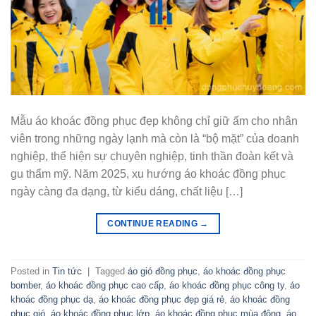
Mẫu áo khoác đồng phục đẹp không chỉ giữ ấm cho nhân
viên trong những ngày lạnh mà còn là “bộ mặt” của doanh
nghiệp, thể hiện sự chuyên nghiệp, tinh thần đoàn kết và
gu thẩm mỹ. Năm 2025, xu hướng áo khoác đồng phục
ngày càng đa dạng, từ kiểu dáng, chất liệu […]
CONTINUE READING
→
Posted in
Tin tức
|
Tagged
áo gió đồng phục
,
áo khoác đồng phục
bomber
,
áo khoác đồng phục cao cấp
,
áo khoác đồng phục công ty
,
áo
khoác đồng phục dạ
,
áo khoác đồng phục đẹp giá rẻ
,
áo khoác đồng
phục gió
,
áo khoác đồng phục lớp
,
áo khoác đồng phục mùa đông
,
áo