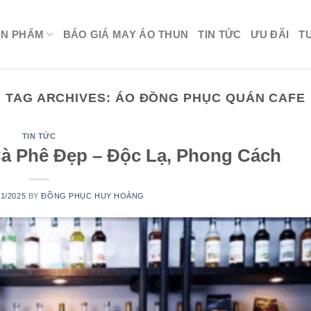
ẢN PHẨM
BÁO GIÁ MAY ÁO THUN
TIN TỨC
ƯU ĐÃI
T
TAG ARCHIVES:
ÁO ĐỒNG PHỤC QUÁN CAFE
TIN TỨC
à Phê Đẹp – Độc Lạ, Phong Cách
01/2025
BY
ĐỒNG PHỤC HUY HOÀNG