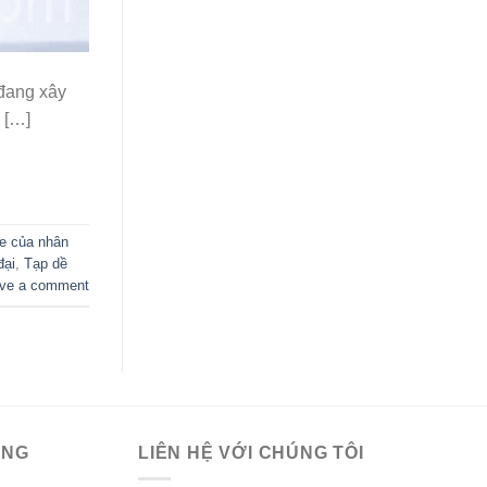
 đang xây
 […]
e của nhân
đại
,
Tạp dề
ve a comment
ÀNG
LIÊN HỆ VỚI CHÚNG TÔI