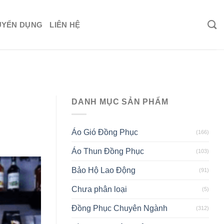
UYỂN DỤNG
LIÊN HỆ
DANH MỤC SẢN PHẨM
Áo Gió Đồng Phục
(166)
Áo Thun Đồng Phục
(103)
Bảo Hộ Lao Động
(91)
Chưa phân loại
(5)
Đồng Phục Chuyên Ngành
(312)