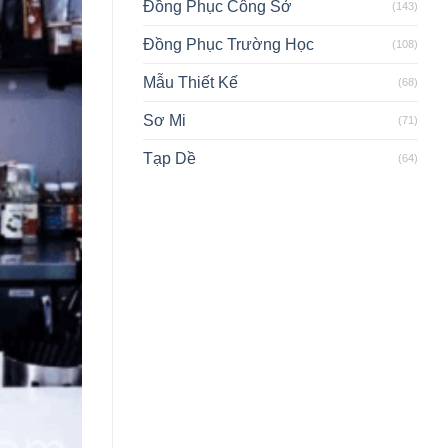
Đồng Phục Công Sở
(143)
Đồng Phục Trường Học
(108)
Mẫu Thiết Kế
(68)
Sơ Mi
(71)
Tạp Dề
(64)