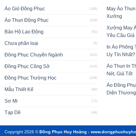
Áo Gió Đồng Phục
May Áo Thun
(166)
Xưởng
Áo Thun Đồng Phục
(103)
Xưởng May Á
Bảo Hộ Lao Động
(91)
Yêu Cầu Giá
Chưa phân loại
(5)
In Áo Phông
Uy Tín Nhất?
Đồng Phục Chuyên Ngành
(312)
Áo Thun In T
Đồng Phục Công Sở
(143)
Nét, Giá Tốt
Đồng Phục Trường Học
(108)
Áo Đồng Phụ
Mẫu Thiết Kế
(68)
Diện Thương
Sơ Mi
(71)
Tạp Dề
(64)
Copyright 2026 ©
Đồng Phục Huy Hoàng - www.dongphuchuyh