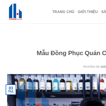
Skip
to
TRANG CHỦ
GIỚI THIỆU
S
content
Mẫu Đồng Phục Quán C
POSTED ON
03/
03
Th1