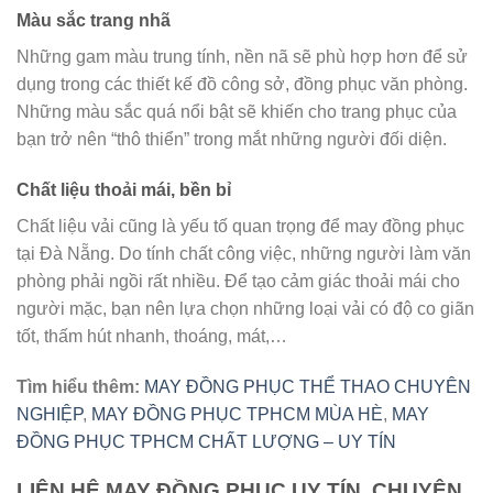
Màu sắc trang nhã
Những gam màu trung tính, nền nã sẽ phù hợp hơn để sử
dụng trong các thiết kế đồ công sở, đồng phục văn phòng.
Những màu sắc quá nổi bật sẽ khiến cho trang phục của
bạn trở nên “thô thiển” trong mắt những người đối diện.
Chất liệu thoải mái, bền bỉ
Chất liệu vải cũng là yếu tố quan trọng để may đồng phục
tại Đà Nẵng. Do tính chất công việc, những người làm văn
phòng phải ngồi rất nhiều. Để tạo cảm giác thoải mái cho
người mặc, bạn nên lựa chọn những loại vải có độ co giãn
tốt, thấm hút nhanh, thoáng, mát,…
Tìm hiểu thêm:
MAY ĐỒNG PHỤC THỂ THAO CHUYÊN
NGHIỆP
,
MAY ĐỒNG PHỤC TPHCM MÙA HÈ
,
MAY
ĐỒNG PHỤC TPHCM CHẤT LƯỢNG – UY TÍN
LIÊN HỆ MAY ĐỒNG PHỤC UY TÍN, CHUYÊN