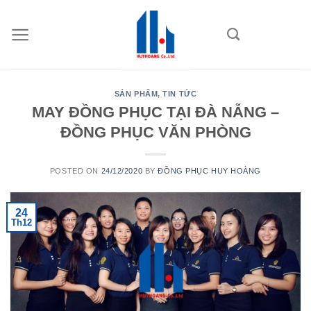
Skip
to
content
SẢN PHẨM
,
TIN TỨC
MAY ĐỒNG PHỤC TẠI ĐÀ NẴNG –
ĐỒNG PHỤC VĂN PHÒNG
POSTED ON
24/12/2020
BY
ĐỒNG PHỤC HUY HOÀNG
24
Th12