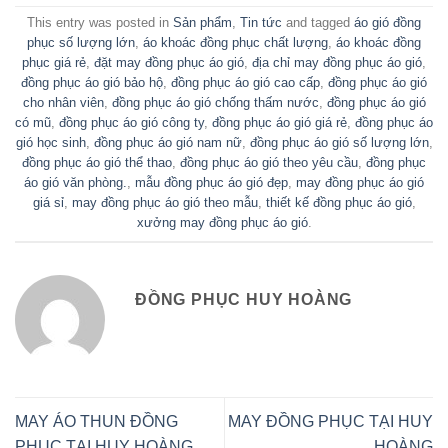
This entry was posted in
Sản phẩm
,
Tin tức
and tagged
áo gió đồng
phục số lượng lớn
,
áo khoác đồng phục chất lượng
,
áo khoác đồng
phục giá rẻ
,
đặt may đồng phục áo gió
,
địa chỉ may đồng phục áo gió
,
đồng phục áo gió bảo hộ
,
đồng phục áo gió cao cấp
,
đồng phục áo gió
cho nhân viên
,
đồng phục áo gió chống thấm nước
,
đồng phục áo gió
có mũ
,
đồng phục áo gió công ty
,
đồng phục áo gió giá rẻ
,
đồng phục áo
gió học sinh
,
đồng phục áo gió nam nữ
,
đồng phục áo gió số lượng lớn
,
đồng phục áo gió thể thao
,
đồng phục áo gió theo yêu cầu
,
đồng phục
áo gió văn phòng.
,
mẫu đồng phục áo gió đẹp
,
may đồng phục áo gió
giá sỉ
,
may đồng phục áo gió theo mẫu
,
thiết kế đồng phục áo gió
,
xưởng may đồng phục áo gió
.
ĐỒNG PHỤC HUY HOÀNG
MAY ÁO THUN ĐỒNG
MAY ĐỒNG PHỤC TẠI HUY
PHỤC TẠI HUY HOÀNG
HOÀNG