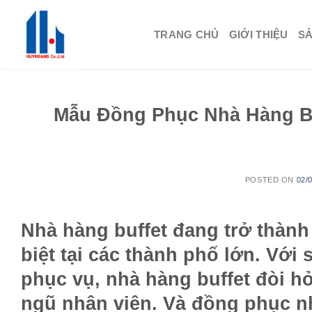
Skip
to
TRANG CHỦ
GIỚI THIỆU
S
content
Mẫu Đồng Phục Nhà Hàng Buf
POSTED ON
02/
Nhà hàng buffet đang trở thàn
biệt tại các thành phố lớn. Với
phục vụ, nhà hàng buffet đòi h
ngũ nhân viên. Và
đồng phục nh