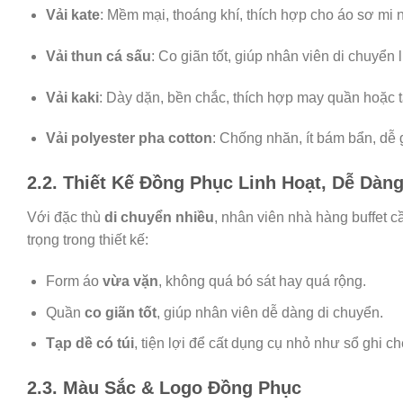
Vải kate
: Mềm mại, thoáng khí, thích hợp cho áo sơ mi 
Vải thun cá sấu
: Co giãn tốt, giúp nhân viên di chuyển l
Vải kaki
: Dày dặn, bền chắc, thích hợp may quần hoặc t
Vải polyester pha cotton
: Chống nhăn, ít bám bẩn, dễ 
2.2. Thiết Kế Đồng Phục Linh Hoạt, Dễ Dàn
Với đặc thù
di chuyển nhiều
, nhân viên nhà hàng buffet c
trọng trong thiết kế:
Form áo
vừa vặn
, không quá bó sát hay quá rộng.
Quần
co giãn tốt
, giúp nhân viên dễ dàng di chuyển.
Tạp dề có túi
, tiện lợi để cất dụng cụ nhỏ như sổ ghi ch
2.3. Màu Sắc & Logo Đồng Phục