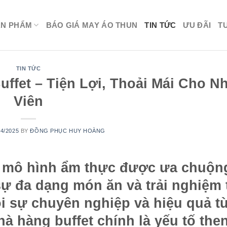
ẢN PHẨM
BÁO GIÁ MAY ÁO THUN
TIN TỨC
ƯU ĐÃI
T
TIN TỨC
fet – Tiện Lợi, Thoải Mái Cho N
Viên
04/2025
BY
ĐỒNG PHỤC HUY HOÀNG
h mô hình ẩm thực được ưa chuộn
 sự đa dạng món ăn và trải nghiệm 
ỏi sự chuyên nghiệp và hiệu quả t
à hàng buffet
chính là yếu tố then