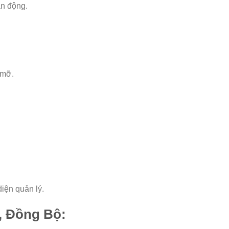
ận động.
 mỡ.
iện quản lý.
, Đồng Bộ: