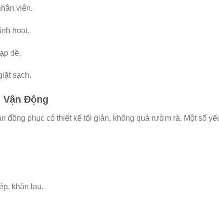
nhân viên.
inh hoạt.
ạp dề.
giặt sạch.
g Vận Động
ần đồng phục có thiết kế tối giản, không quá rườm rà. Một số yế
ép, khăn lau.