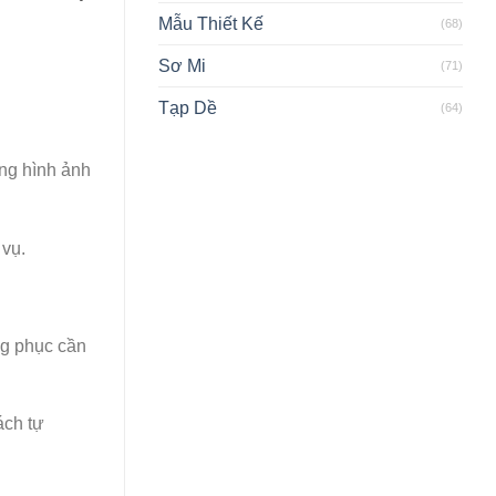
Mẫu Thiết Kế
(68)
Sơ Mi
(71)
Tạp Dề
(64)
ựng hình ảnh
 vụ.
ng phục cần
ách tự