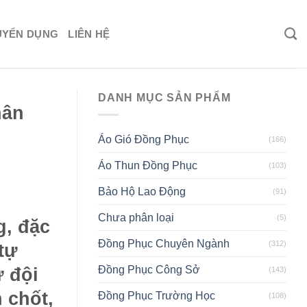
UYỂN DỤNG
LIÊN HỆ
DANH MỤC SẢN PHẨM
hân
Áo Gió Đồng Phục
(166)
Áo Thun Đồng Phục
(103)
Bảo Hộ Lao Động
(91)
Chưa phân loại
(5)
g, đặc
Đồng Phục Chuyên Ngành
(312)
tự
Đồng Phục Công Sở
ừ đội
(143)
 chốt,
Đồng Phục Trường Học
(108)