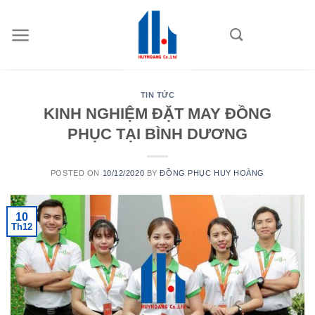
Skip
to
content
TIN TỨC
KINH NGHIỆM ĐẶT MAY ĐỒNG
PHỤC TẠI BÌNH DƯƠNG
POSTED ON
10/12/2020
BY
ĐỒNG PHỤC HUY HOÀNG
10
Th12