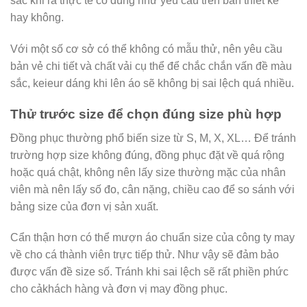
sắc khi ra thực tế có đúng như yêu cầu trên bản thiết kế
hay không.
Với một số cơ sở có thể không có mẫu thử, nên yêu cầu
bản vẻ chi tiết và chất vải cụ thể để chắc chắn vấn đề màu
sắc, keieur dáng khi lên áo sẽ không bị sai lệch quá nhiều.
Thử trước size để chọn đúng size phù hợp
Đồng phục thường phổ biến size từ S, M, X, XL… Để tránh
trường hợp size không đúng, đồng phục đặt về quá rộng
hoặc quá chật, không nên lấy size thường mặc của nhân
viên mà nên lấy số đo, cân nặng, chiều cao để so sánh với
bảng size của đơn vị sản xuất.
Cẩn thận hơn có thể mượn áo chuẩn size của công ty may
về cho cá thành viên trực tiếp thử. Như vậy sẽ đảm bảo
được vấn đề size số. Tránh khi sai lệch sẽ rất phiền phức
cho cảkhách hàng và đơn vị may đồng phục.