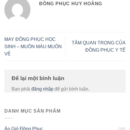
ĐỒNG PHỤC HUY HOÀNG
MAY ĐỒNG PHỤC HỌC
TẦM QUAN TRỌNG CỦA
SINH – MUÔN MÀU MUÔN
ĐỒNG PHỤC Y TẾ
VẺ
Để lại một bình luận
Bạn phải
đăng nhập
để gửi bình luận.
DANH MỤC SẢN PHẨM
Áo Gió Đồng Phục
(166)