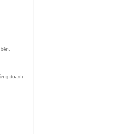
 bền.
từng doanh