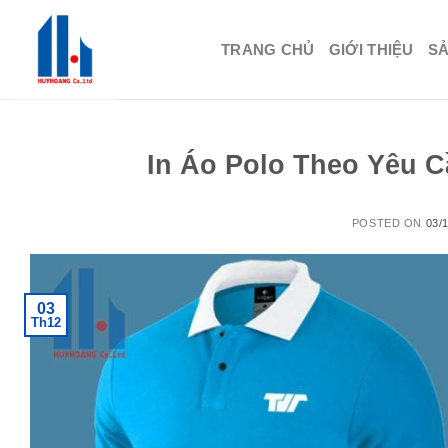
Skip
to
TRANG CHỦ
GIỚI THIỆU
S
content
In Áo Polo Theo Yêu 
POSTED ON
03/
03
Th12