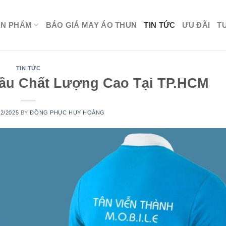
ẢN PHẨM
BÁO GIÁ MAY ÁO THUN
TIN TỨC
ƯU ĐÃI
T
TIN TỨC
Cầu Chất Lượng Cao Tại TP.HCM
12/2025
BY
ĐỒNG PHỤC HUY HOÀNG