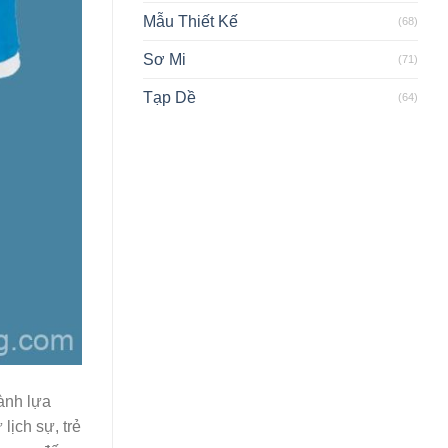
Mẫu Thiết Kế
(68)
Sơ Mi
(71)
Tạp Dề
(64)
ành lựa
ịch sự, trẻ