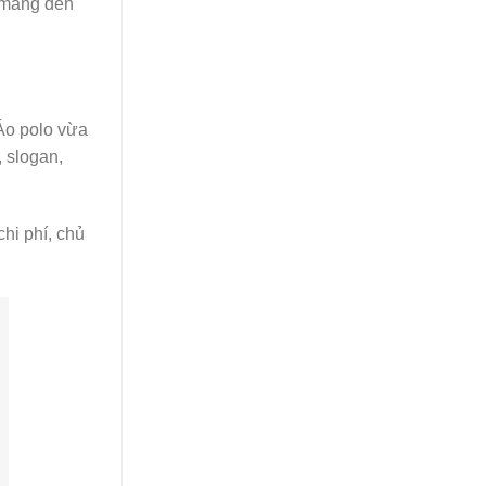
ể mang đến
Áo polo vừa
, slogan,
hi phí, chủ