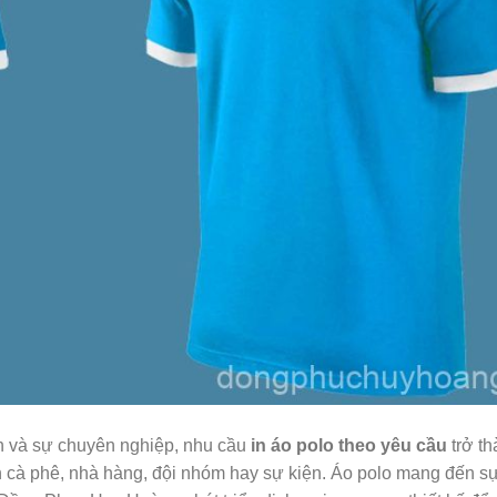
h và sự chuyên nghiệp, nhu cầu
in áo polo theo yêu cầu
trở th
à phê, nhà hàng, đội nhóm hay sự kiện. Áo polo mang đến sự l