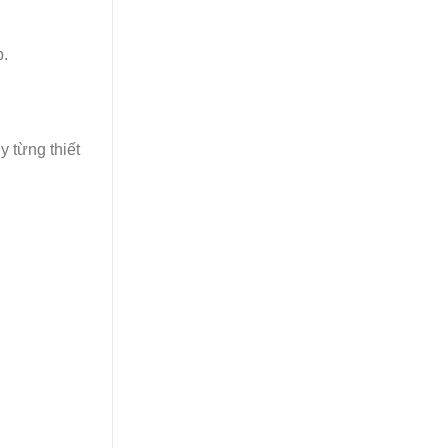
p.
 từng thiết