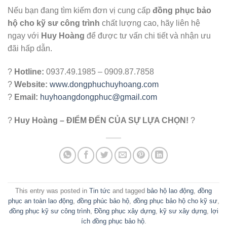
Nếu bạn đang tìm kiếm đơn vị cung cấp
đồng phục bảo
hộ cho kỹ sư công trình
chất lượng cao, hãy liên hệ
ngay với
Huy Hoàng
để được tư vấn chi tiết và nhận ưu
đãi hấp dẫn.
?
Hotline:
0937.49.1985 – 0909.87.7858
?
Website:
www.dongphuchuyhoang.com
?
Email:
huyhoangdongphuc@gmail.com
?
Huy Hoàng – ĐIỂM ĐẾN CỦA SỰ LỰA CHỌN!
?
This entry was posted in
Tin tức
and tagged
bảo hộ lao động
,
đồng
phục an toàn lao động
,
đồng phúc bảo hộ
,
đồng phục bảo hộ cho kỹ sư
,
đồng phục kỹ sư công trình
,
Đồng phục xây dựng
,
kỹ sư xây dựng
,
lợi
ích đồng phục bảo hộ
.