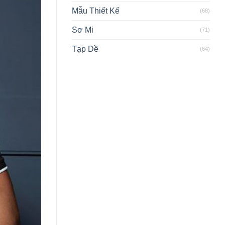
Mẫu Thiết Kế
(68)
Sơ Mi
(71)
Tạp Dề
(64)