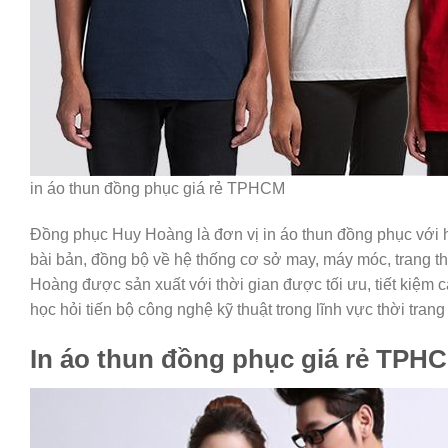
in áo thun đồng phục giá rẻ TPHCM
Đồng phục Huy Hoàng là đơn vị in áo thun đồng phục với 
bài bản, đồng bộ về hệ thống cơ sở may, máy móc, trang th
Hoàng được sản xuất với thời gian được tối ưu, tiết kiệm 
học hỏi tiến bộ công nghệ kỹ thuật trong lĩnh vực thời trang
In áo thun đồng phục giá rẻ TPH