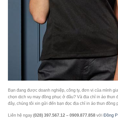
Bạn đang được doanh nghiệp, công ty, đơn vị của mình gia
chọn dịch vụ may đồng phục ở đâu? Và địa chỉ in áo thun 
đây, chúng tôi xin gửi đến bạn đọc địa chỉ in áo thun đồn
Liên hệ ngay
(028) 397.567.12 – 0909.877.858
với
Đồng P