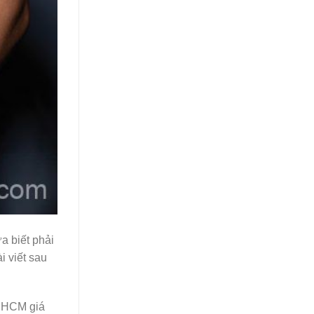
a biết phải
i viết sau
HCM giá