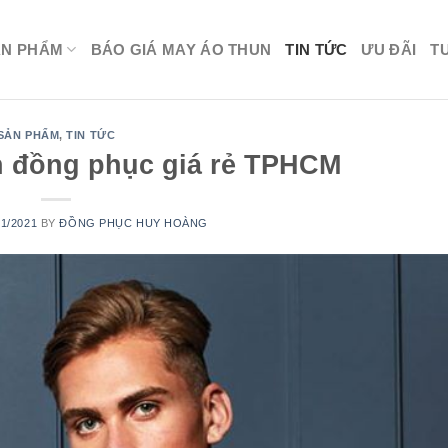
ẢN PHẨM
BÁO GIÁ MAY ÁO THUN
TIN TỨC
ƯU ĐÃI
T
SẢN PHẨM
,
TIN TỨC
un đồng phục giá rẻ TPHCM
01/2021
BY
ĐỒNG PHỤC HUY HOÀNG