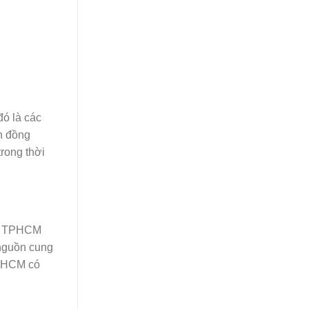
đó là các
un đồng
rong thời
rẻ TPHCM
 nguồn cung
 TPHCM có