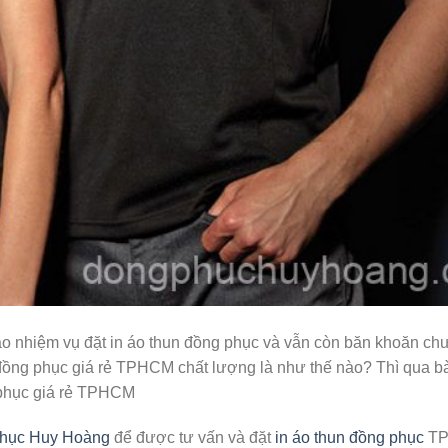
o nhiệm vụ đặt in áo thun đồng phục và vẫn còn băn khoăn chư
đồng phục giá rẻ TPHCM chất lượng là như thế nào? Thì qua bà
g phục giá rẻ TPHCM
hục Huy Hoàng
để được tư vấn và đặt
in áo thun đồng phục
TP