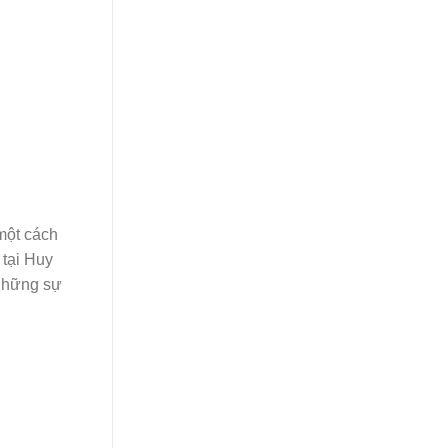
một cách
 tại Huy
 những sự