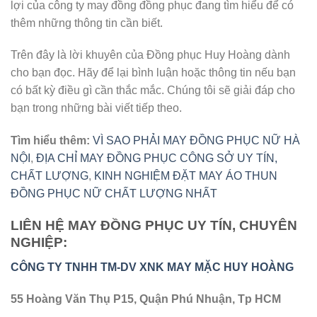
lợi của công ty may đồng đồng phục đang tìm hiểu để có
thêm những thông tin cần biết.
Trên đây là lời khuyên của Đồng phục Huy Hoàng dành
cho bạn đọc. Hãy để lại bình luận hoặc thông tin nếu bạn
có bất kỳ điều gì cần thắc mắc. Chúng tôi sẽ giải đáp cho
bạn trong những bài viết tiếp theo.
Tìm hiểu thêm:
VÌ SAO PHẢI MAY ĐỒNG PHỤC NỮ HÀ
NỘI
,
ĐỊA CHỈ MAY ĐỒNG PHỤC CÔNG SỞ UY TÍN,
CHẤT LƯỢNG
,
KINH NGHIỆM ĐẶT MAY ÁO THUN
ĐỒNG PHỤC NỮ CHẤT LƯỢNG NHẤT
LIÊN HỆ MAY ĐỒNG PHỤC UY TÍN, CHUYÊN
NGHIỆP:
CÔNG TY TNHH TM-DV XNK MAY MẶC HUY HOÀNG
55 Hoàng Văn Thụ P15, Quận Phú Nhuận, Tp HCM