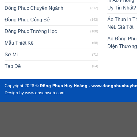
In Áo Phông
Uy Tín Nhất?
Đồng Phục Chuyên Ngành
(312)
Áo Thun In T
Đồng Phục Công Sở
(143)
Nét, Giá Tốt
Đồng Phục Trường Học
(108)
Áo Đồng Phụ
Mẫu Thiết Kế
(68)
Diện Thương
Sơ Mi
(71)
Tạp Dề
(64)
Copyright 2026 ©
Đồng Phục Huy Hoàng - www.dongphuchuyh
Design by www.doseoweb.com