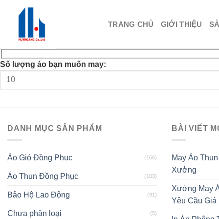
Skip
to
TRANG CHỦ
GIỚI THIỆU
S
content
Số lượng áo bạn muốn may:
DANH MỤC SẢN PHẨM
BÀI VIẾT M
Áo Gió Đồng Phục
May Áo Thun
(166)
Xưởng
Áo Thun Đồng Phục
(103)
Xưởng May Á
Bảo Hộ Lao Động
(91)
Yêu Cầu Giá
Chưa phân loại
(5)