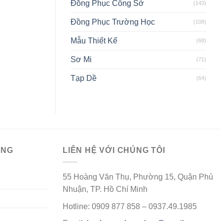
Đồng Phục Công Sở
(143)
Đồng Phục Trường Học
(108)
Mẫu Thiết Kế
(68)
Sơ Mi
(71)
Tạp Dề
(64)
ÀNG
LIÊN HỆ VỚI CHÚNG TÔI
55 Hoàng Văn Thụ, Phường 15, Quận Phú
Nhuận, TP. Hồ Chí Minh
Hotline: 0909 877 858 – 0937.49.1985