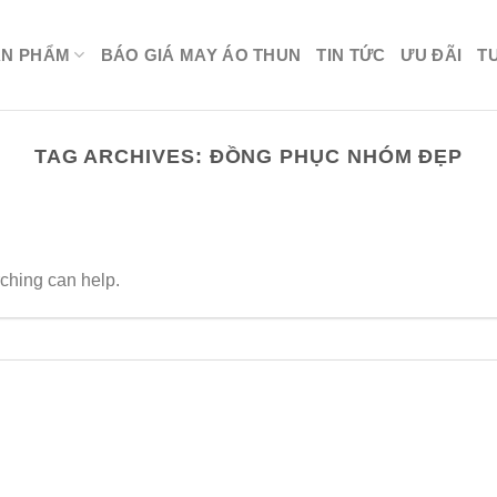
ẢN PHẨM
BÁO GIÁ MAY ÁO THUN
TIN TỨC
ƯU ĐÃI
T
TAG ARCHIVES:
ĐỒNG PHỤC NHÓM ĐẸP
rching can help.