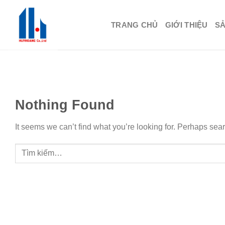
Skip
to
TRANG CHỦ
GIỚI THIỆU
S
content
Nothing Found
It seems we can’t find what you’re looking for. Perhaps sea