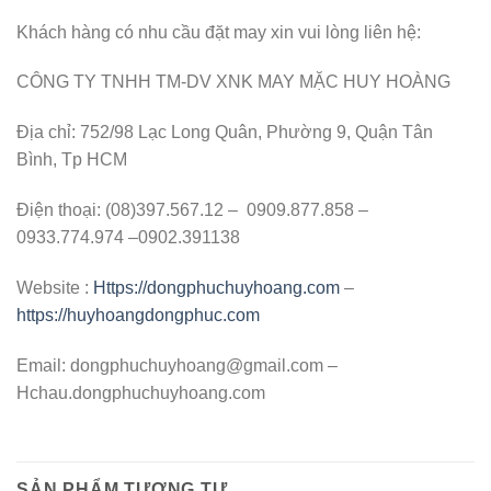
Khách hàng có nhu cầu đặt may xin vui lòng liên hệ:
CÔNG TY TNHH TM-DV XNK MAY MẶC HUY HOÀNG
Địa chỉ: 752/98 Lạc Long Quân, Phường 9, Quận Tân
Bình, Tp HCM
Điện thoại: (08)397.567.12 – 0909.877.858 –
0933.774.974 –0902.391138
Website :
Https://dongphuchuyhoang.com
–
https://huyhoangdongphuc.com
Email:
dongphuchuyhoang@gmail.com
–
Hchau.dongphuchuyhoang.com
SẢN PHẨM TƯƠNG TỰ