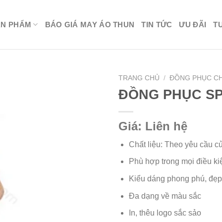
ẢN PHẨM
BÁO GIÁ MAY ÁO THUN
TIN TỨC
ƯU ĐÃI
T
TRANG CHỦ
/
ĐỒNG PHỤC C
ĐỒNG PHỤC SP
Giá: Liên hệ
Chất liệu: Theo yêu cầu c
Phù hợp trong mọi điều ki
Kiểu dáng phong phú, đẹp,
Đa dạng về màu sắc
In, thêu logo sắc sảo