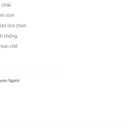
n chắc
eo size
ize lựa chọn
nh chóng
 hạn chế
uyên Ngành