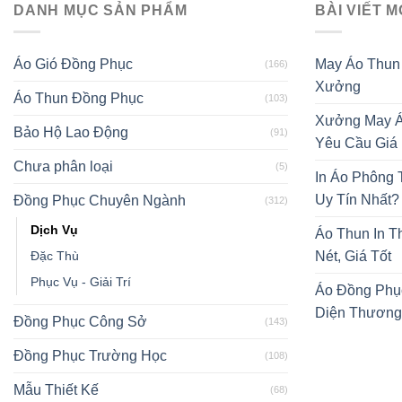
DANH MỤC SẢN PHẨM
BÀI VIẾT M
Áo Gió Đồng Phục
May Áo Thun
(166)
Xưởng
Áo Thun Đồng Phục
(103)
Xưởng May Á
Bảo Hộ Lao Động
(91)
Yêu Cầu Giá
Chưa phân loại
(5)
In Áo Phông
Uy Tín Nhất?
Đồng Phục Chuyên Ngành
(312)
Dịch Vụ
Áo Thun In T
Đặc Thù
Nét, Giá Tốt
Phục Vụ - Giải Trí
Áo Đồng Phụ
Diện Thương
Đồng Phục Công Sở
(143)
Đồng Phục Trường Học
(108)
Mẫu Thiết Kế
(68)