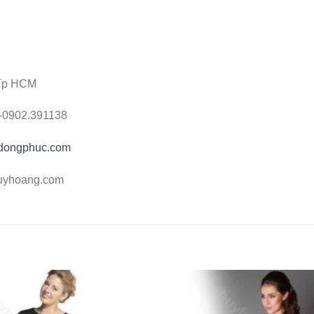
 Tp HCM
 –0902.391138
gdongphuc.com
uyhoang.com