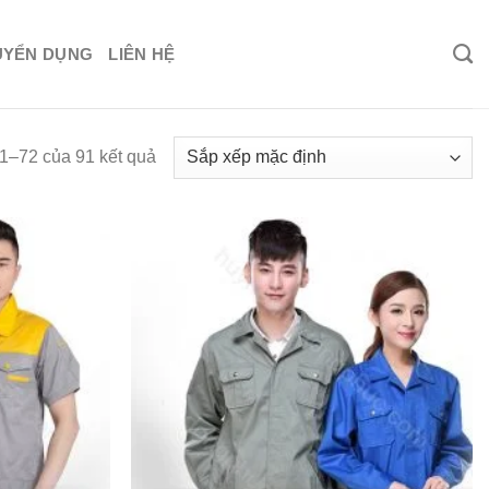
UYỂN DỤNG
LIÊN HỆ
61–72 của 91 kết quả