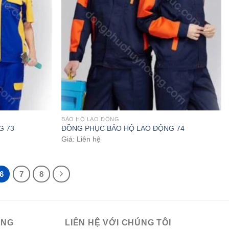
BẢO HỘ LAO ĐỘNG
G 73
ĐỒNG PHỤC BẢO HỘ LAO ĐỘNG 74
Giá: Liên hệ
6
7
8
ÀNG
LIÊN HỆ VỚI CHÚNG TÔI