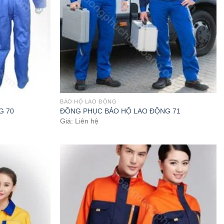
BẢO HỘ LAO ĐỘNG
G 70
ĐỒNG PHỤC BẢO HỘ LAO ĐỘNG 71
Giá: Liên hệ