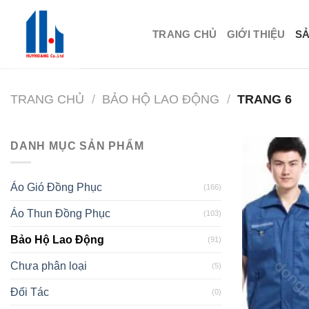
Skip
to
TRANG CHỦ
GIỚI THIỆU
S
content
TRANG CHỦ
/
BẢO HỘ LAO ĐỘNG
/
TRANG 6
DANH MỤC SẢN PHẨM
Áo Gió Đồng Phục
(166)
Áo Thun Đồng Phục
(103)
Bảo Hộ Lao Động
(91)
Chưa phân loại
(5)
Đối Tác
(0)