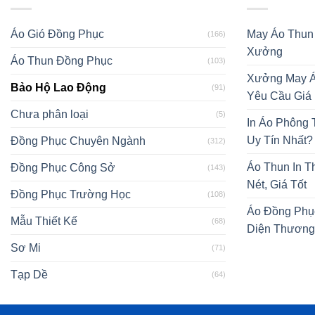
Áo Gió Đồng Phục
May Áo Thun
(166)
Xưởng
Áo Thun Đồng Phục
(103)
Xưởng May Á
Bảo Hộ Lao Động
(91)
Yêu Cầu Giá
Chưa phân loại
(5)
In Áo Phông
Uy Tín Nhất?
Đồng Phục Chuyên Ngành
(312)
Áo Thun In T
Đồng Phục Công Sở
(143)
Nét, Giá Tốt
Đồng Phục Trường Học
(108)
Áo Đồng Phụ
Mẫu Thiết Kế
(68)
Diện Thương
Sơ Mi
(71)
Tạp Dề
(64)