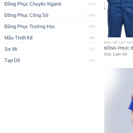
Đồng Phục Chuyên Ngành
(312)
Đồng Phục Công Sở
(143)
Đồng Phục Trường Học
(108)
Mẫu Thiết Kế
(68)
BẢO HỘ LAO Đ
ĐỒNG PHỤC B
Sơ Mi
(71)
Giá: Liên hệ
Tạp Dề
(64)