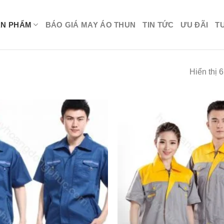
ẢN PHẨM
BÁO GIÁ MAY ÁO THUN
TIN TỨC
ƯU ĐÃI
T
Hiển thị 