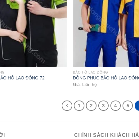
ỘNG
BẢO HỘ LAO ĐỘNG
ẢO HỘ LAO ĐỘNG 72
ĐỒNG PHỤC BẢO HỘ LAO ĐỘN
Giá: Liên hệ
1
2
3
4
5
ỚI
CHÍNH SÁCH KHÁCH H