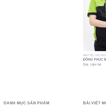
BẢO HỘ LAO Đ
ĐỒNG PHỤC B
Giá: Liên hệ
DANH MỤC SẢN PHẨM
BÀI VIẾT M