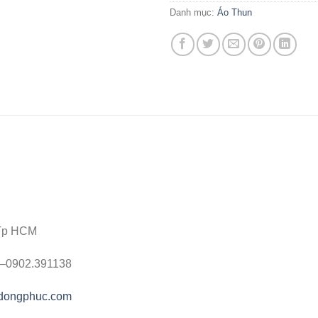
Danh mục:
Áo Thun
 Tp HCM
4 –0902.391138
gdongphuc.com