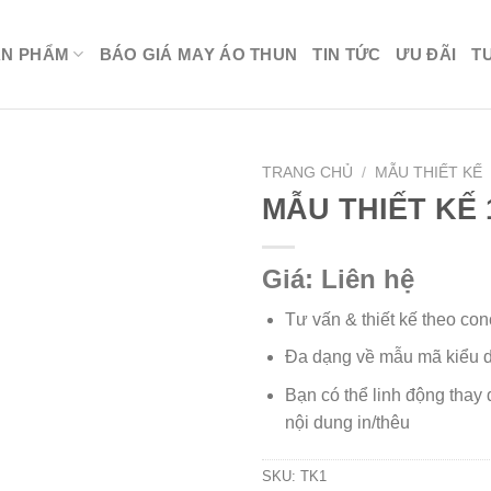
ẢN PHẨM
BÁO GIÁ MAY ÁO THUN
TIN TỨC
ƯU ĐÃI
T
TRANG CHỦ
/
MẪU THIẾT KẾ
MẪU THIẾT KẾ 
Giá: Liên hệ
Tư vấn & thiết kế theo co
Đa dạng về mẫu mã kiểu 
Bạn có thể linh động thay đ
nội dung in/thêu
SKU:
TK1