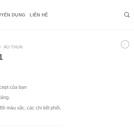
UYỂN DỤNG
LIÊN HỆ
/
ÁO THUN
1
ncept của bạn
dáng.
ổi màu sắc, các chi tiết phối,