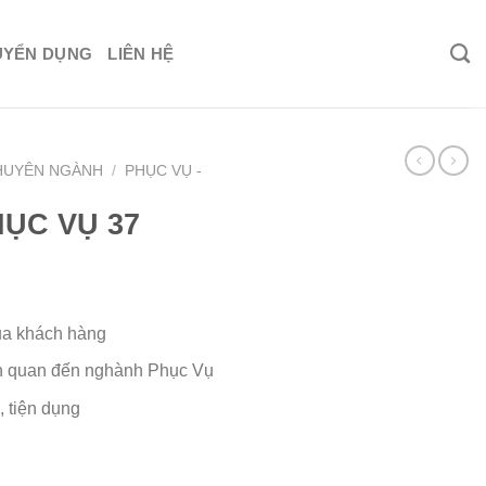
UYỂN DỤNG
LIÊN HỆ
HUYÊN NGÀNH
/
PHỤC VỤ -
ỤC VỤ 37
ủa khách hàng
ên quan đến nghành Phục Vụ
 tiện dụng