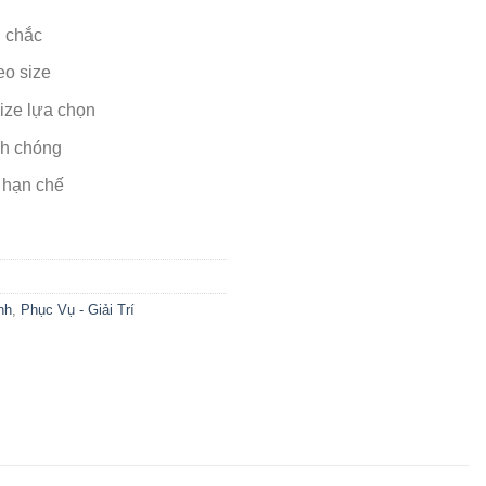
n chắc
eo size
ize lựa chọn
nh chóng
 hạn chế
nh
,
Phục Vụ - Giải Trí