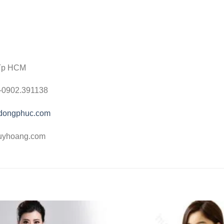
 Tp HCM
 –0902.391138
gdongphuc.com
uyhoang.com