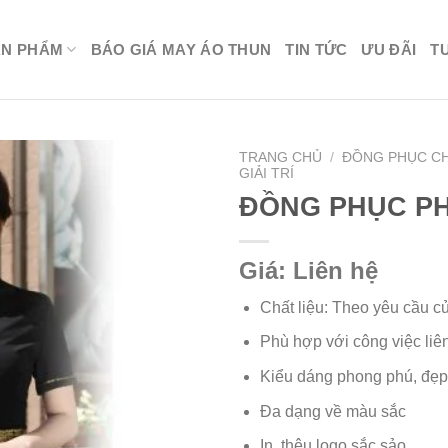
ẢN PHẨM
BÁO GIÁ MAY ÁO THUN
TIN TỨC
ƯU ĐÃI
T
TRANG CHỦ
/
ĐỒNG PHỤC C
GIẢI TRÍ
ĐỒNG PHỤC PH
Giá: Liên hệ
Chất liệu: Theo yêu cầu c
Phù hợp với công việc li
Kiểu dáng phong phú, đẹp,
Đa dạng về màu sắc
In, thêu logo sắc sảo