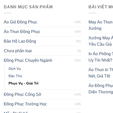
DANH MỤC SẢN PHẨM
BÀI VIẾT M
Áo Gió Đồng Phục
May Áo Thun
(166)
Xưởng
Áo Thun Đồng Phục
(103)
Xưởng May Á
Bảo Hộ Lao Động
(91)
Yêu Cầu Giá
Chưa phân loại
(5)
In Áo Phông
Uy Tín Nhất?
Đồng Phục Chuyên Ngành
(312)
Dịch Vụ
Áo Thun In T
Đặc Thù
Nét, Giá Tốt
Phục Vụ - Giải Trí
Áo Đồng Phụ
Diện Thương
Đồng Phục Công Sở
(143)
Đồng Phục Trường Học
(108)