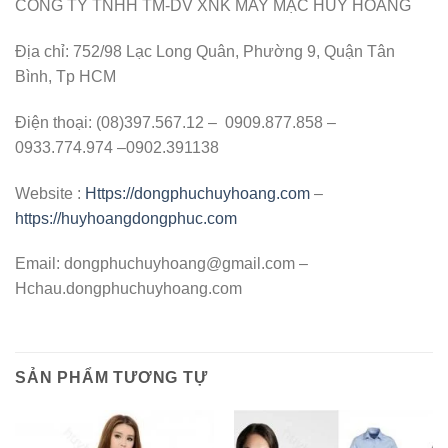
CÔNG TY TNHH TM-DV XNK MAY MẶC HUY HOÀNG
Địa chỉ: 752/98 Lạc Long Quân, Phường 9, Quận Tân
Bình, Tp HCM
Điện thoại: (08)397.567.12 – 0909.877.858 –
0933.774.974 –0902.391138
Website :
Https://dongphuchuyhoang.com
–
https://huyhoangdongphuc.com
Email:
dongphuchuyhoang@gmail.com
–
Hchau.dongphuchuyhoang.com
SẢN PHẨM TƯƠNG TỰ