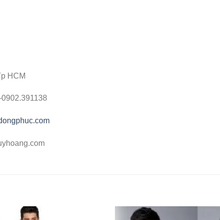
 Tp HCM
 –0902.391138
gdongphuc.com
uyhoang.com