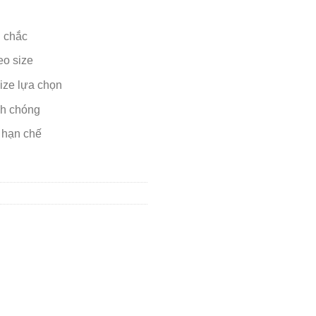
n chắc
eo size
ize lựa chọn
nh chóng
 hạn chế