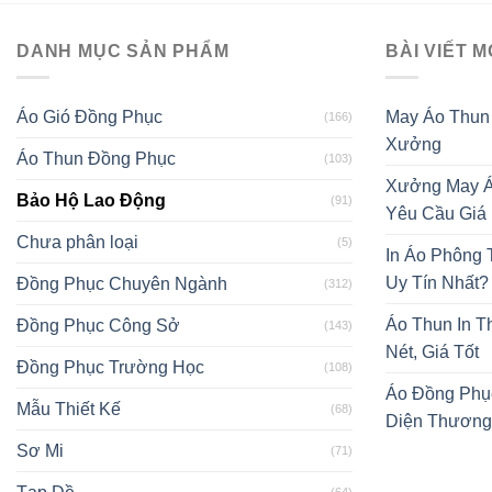
DANH MỤC SẢN PHẨM
BÀI VIẾT M
Áo Gió Đồng Phục
May Áo Thun
(166)
Xưởng
Áo Thun Đồng Phục
(103)
Xưởng May Á
Bảo Hộ Lao Động
(91)
Yêu Cầu Giá
Chưa phân loại
(5)
In Áo Phông
Uy Tín Nhất?
Đồng Phục Chuyên Ngành
(312)
Áo Thun In T
Đồng Phục Công Sở
(143)
Nét, Giá Tốt
Đồng Phục Trường Học
(108)
Áo Đồng Phụ
Mẫu Thiết Kế
(68)
Diện Thương
Sơ Mi
(71)