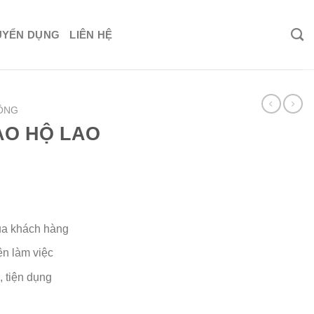
UYỂN DỤNG
LIÊN HỆ
ỘNG
ẢO HỘ LAO
ủa khách hàng
ện làm việc
 tiện dụng