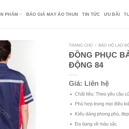
ẢN PHẨM
BÁO GIÁ MAY ÁO THUN
TIN TỨC
ƯU ĐÃI
T
TRANG CHỦ
/
BẢO HỘ LAO Đ
ĐỒNG PHỤC B
ĐỘNG 84
Giá: Liên hệ
Chất liệu: Theo yêu cầu c
Phù hợp trong mọi điều ki
Kiểu dáng phong phú, đẹp,
Đa dạng về màu sắc