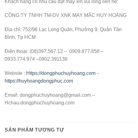
Khách hàng có nhu cầu đặt may xin vui lòng liên hệ:
CÔNG TY TNHH TM-DV XNK MAY MẶC HUY HOÀNG
Địa chỉ: 752/98 Lạc Long Quân, Phường 9, Quận Tân
Bình, Tp HCM
Điện thoại: (08)397.567.12 – 0909.877.858 –
0933.774.974 –0902.391138
Website :
Https://dongphuchuyhoang.com
–
https://huyhoangdongphuc.com
Email:
dongphuchuyhoang@gmail.com
–
Hchau.dongphuchuyhoang.com
SẢN PHẨM TƯƠNG TỰ